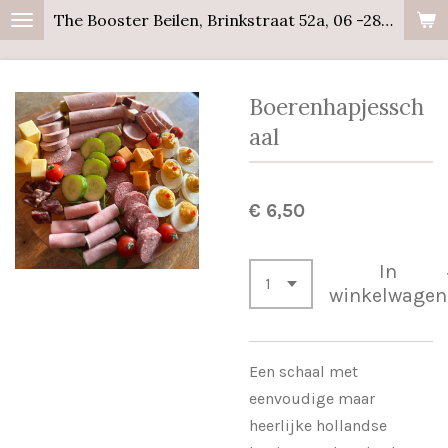
The Booster Beilen, Brinkstraat 52a, 06 -28358441
Ga
direct
naar
Boerenhapjessch
de
hoofdinhoud
aal
€ 6,50
In
winkelwagen
Een schaal met
eenvoudige maar
heerlijke hollandse