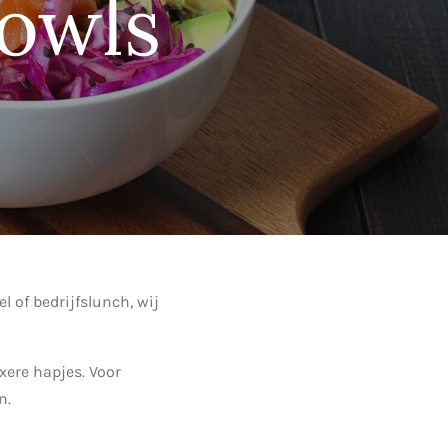
owls
el of bedrijfslunch, wij
xere hapjes. Voor
n.