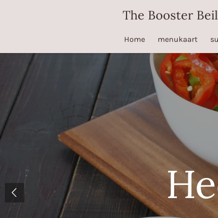
Ga
The Booster Beil
direct
naar
Home
menukaart
su
de
hoofdinhoud
He