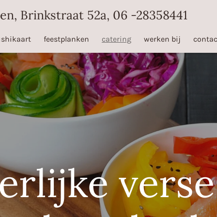
en, Brinkstraat 52a, 06 -28358441
shikaart
feestplanken
catering
werken bij
contac
erlijke verse