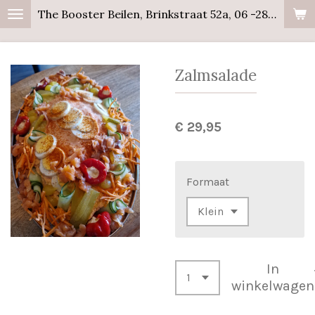
The Booster Beilen, Brinkstraat 52a, 06 -28358441
Ga
direct
naar
Zalmsalade
de
hoofdinhoud
€ 29,95
Formaat
In
winkelwagen