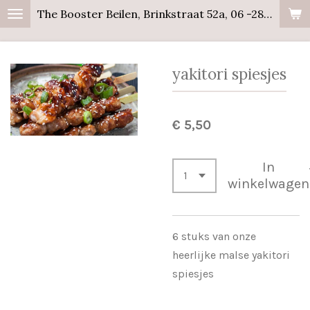
The Booster Beilen, Brinkstraat 52a, 06 -28358441
Ga
direct
naar
yakitori spiesjes
de
hoofdinhoud
€ 5,50
In
winkelwagen
6 stuks van onze
heerlijke malse yakitori
spiesjes