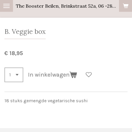
The Booster Beilen, Brinkstraat 52a, 06 -28358441
Ga
direct
naar
B. Veggie box
de
hoofdinhoud
€ 18,95
In winkelwagen
18 stuks gemengde vegetarische sushi