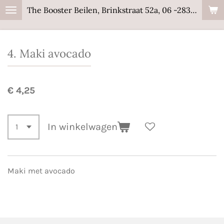
The Booster Beilen, Brinkstraat 52a, 06 -28358441
Ga
direct
naar
4. Maki avocado
de
hoofdinhoud
€ 4,25
In winkelwagen
Maki met avocado